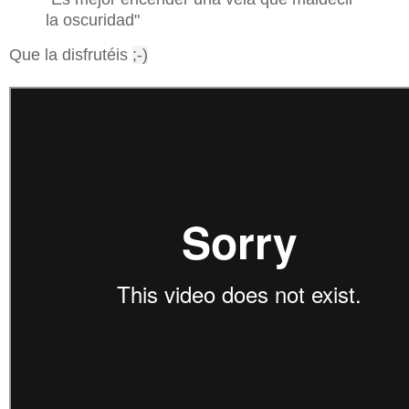
la oscuridad"
Que la disfrutéis
;-)