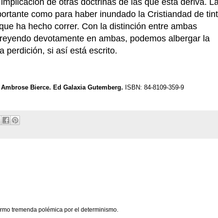
implicación de otras doctrinas de las que ésta deriva. L
portante como para haber inundado la Cristiandad de tint
que ha hecho correr. Con la distinción entre ambas
 creyendo devotamente en ambas, podemos albergar la
perdición, si así está escrito.
". Ambrose Bierce. Ed Galaxia Gutemberg.
ISBN: 84-8109-359-9
 armo tremenda polémica por el determinismo.