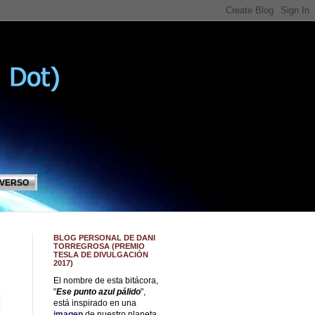
IVERSO
BLOG PERSONAL DE DANI
TORREGROSA (PREMIO
TESLA DE DIVULGACIÓN
2017)
El nombre de esta bitácora,
"
Ese punto azul pálido
",
está inspirado en una
imagen
de nuestro planeta