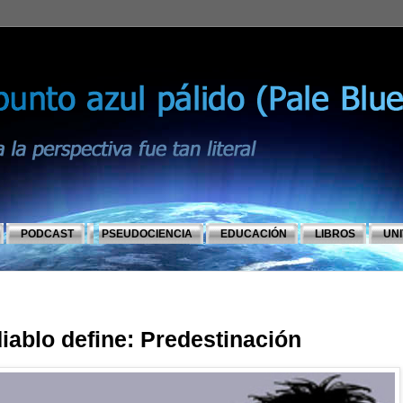
PODCAST
PSEUDOCIENCIA
EDUCACIÓN
LIBROS
UN
diablo define: Predestinación