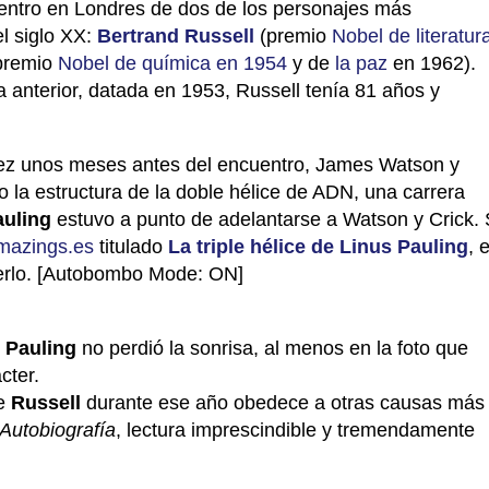
entro en Londres de dos de los personajes más
el siglo XX:
Bertrand Russell
(premio
Nobel de literatur
premio
Nobel de química en 1954
y de
la paz
en 1962).
a anterior, datada en 1953, Russell tenía 81 años y
 vez unos meses antes del encuentro, James Watson y
o la estructura de la doble hélice de ADN, una carrera
auling
estuvo a punto de adelantarse a Watson y Crick. 
mazings.es
titulado
La triple hélice de Linus Pauling
, 
rlo. [Autobombo Mode: ON]
e
Pauling
no perdió la sonrisa, al menos en la foto que
cter.
de
Russell
durante ese año obedece a otras causas más
Autobiografía
, lectura imprescindible y tremendamente