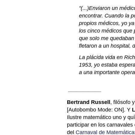
"(...)Enviaron un médi
encontrar. Cuando la po
propios médicos, yo ya
los cinco médicos que 
que solo me quedaban 
fletaron a un hospital,
La plácida vida en Ric
1953, yo estaba espera
a una importante operac
___________
Bertrand Russell
, filósofo
[
Autobombo Mode: ON]. Y
L
Ilustre matemático uno y qu
participar en los carnavales
del
Carnaval de Matemática