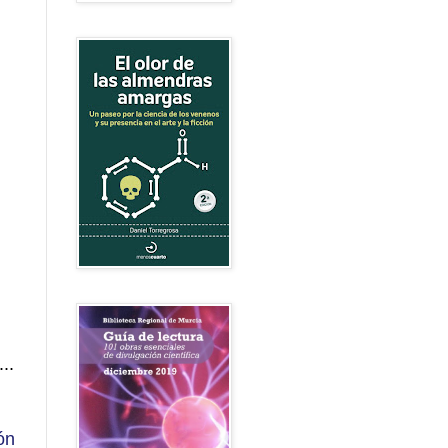
..
ón