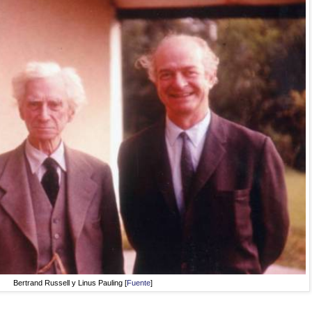
Bertrand Russell y Linus Pauling [
Fuente
]