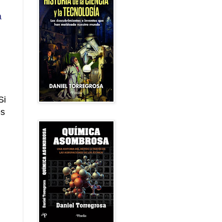
a
Si
es