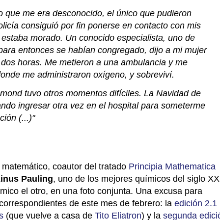
co que me era desconocido, el único que pudieron
licía consiguió por fin ponerse en contacto con mis
 estaba morado. Un conocido especialista, uno de
para entonces se habían congregado, dijo a mi mujer
dos horas. Me metieron a una ambulancia y me
 donde me administraron oxígeno, y sobreviví.
hmond tuvo otros momentos difíciles. La Navidad de
ndo ingresar otra vez en el hospital para someterme
ión (...)"
 y matemático, coautor del tratado
Principia Mathematica
inus Pauling
, uno de los mejores químicos del siglo XX.
ímico el otro, en una foto conjunta. Una excusa para
 correspondientes de este mes de febrero: la
edición 2.1
s
(que vuelve a casa de
Tito Eliatron
) y la
segunda edici