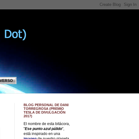
IVERSO
BLOG PERSONAL DE DANI
TORREGROSA (PREMIO
TESLA DE DIVULGACIÓN
2017)
El nombre de esta bitácora,
"
Ese punto azul pálido
",
está inspirado en una
imagen
de nuestro planeta