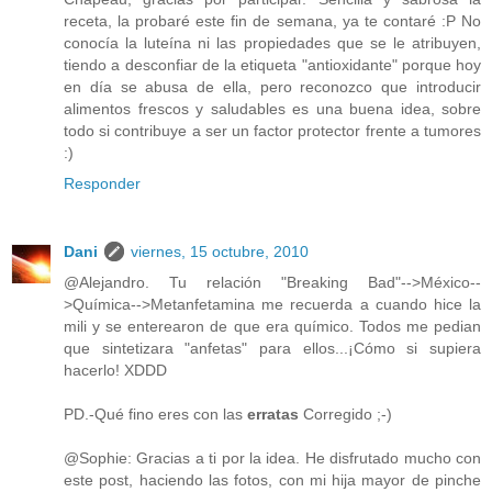
receta, la probaré este fin de semana, ya te contaré :P No
conocía la luteína ni las propiedades que se le atribuyen,
tiendo a desconfiar de la etiqueta "antioxidante" porque hoy
en día se abusa de ella, pero reconozco que introducir
alimentos frescos y saludables es una buena idea, sobre
todo si contribuye a ser un factor protector frente a tumores
:)
Responder
Dani
viernes, 15 octubre, 2010
@Alejandro. Tu relación "Breaking Bad"-->México--
>Química-->Metanfetamina me recuerda a cuando hice la
mili y se enterearon de que era químico. Todos me pedian
que sintetizara "anfetas" para ellos...¡Cómo si supiera
hacerlo! XDDD
PD.-Qué fino eres con las
erratas
Corregido ;-)
@Sophie: Gracias a ti por la idea. He disfrutado mucho con
este post, haciendo las fotos, con mi hija mayor de pinche