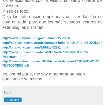
los relacionados con la visión, la piel o control del
colesterol.
Y eso es todo.
Dejo las referencias empleadas en la redacción de
esta entrada, para que los más sesudos lectores de
este blog las disfruten
http://www.ncbi.nlm.nih.gov/pubmed/15629237
http://publicationslist.org/data/torsten-bohn/ref-15/Unlu_JN_2005.pdf
http://gradworks.umi.com/14/62/1462261.html
http://www.jnutbio.com/article/S0955-2863%2804%2900159-
7/abstract
http://itzamna.bnct.ipn.mx:8080/dspace/bitstream/123456789/4237/1/E
FECTOSOBRE.pdf
Yo, por mi parte, me voy a preparar un buen
guacamole ya mismo.
Dani
Compartir