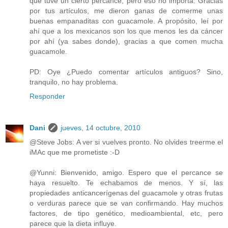
que tuve un cierto percance, pero eso no importa. Gracias
por tus artículos, me dieron ganas de comerme unas
buenas empanaditas con guacamole. A propósito, leí por
ahí que a los mexicanos son los que menos les da cáncer
por ahí (ya sabes donde), gracias a que comen mucha
guacamole.
PD: Oye ¿Puedo comentar artículos antiguos? Sino,
tranquilo, no hay problema.
Responder
Dani
jueves, 14 octubre, 2010
@Steve Jobs: A ver si vuelves pronto. No olvides treerme el
iMAc que me prometiste :-D
@Yunni: Bienvenido, amigo. Espero que el percance se
haya resuelto. Te echabamos de menos. Y sí, las
propiedades anticancerígenas del guacamole y otras frutas
o verduras parece que se van confirmando. Hay muchos
factores, de tipo genético, medioambiental, etc, pero
parece que la dieta influye.