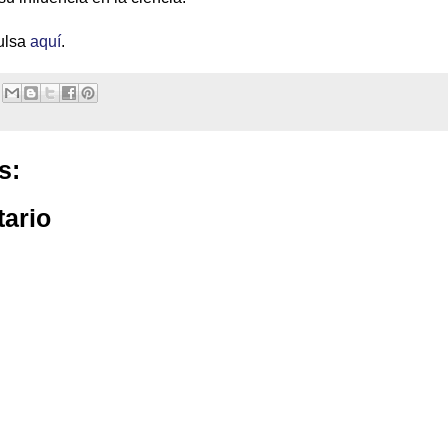
ulsa
aquí
.
s:
tario