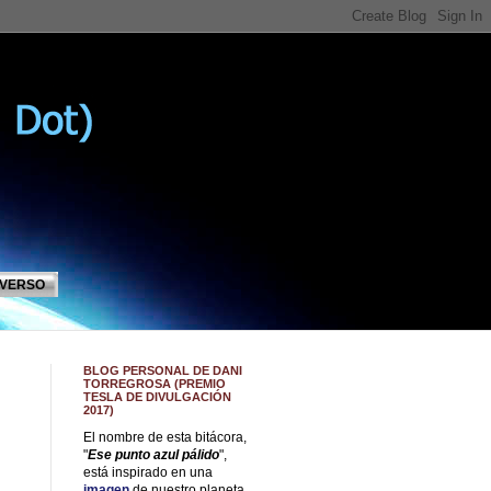
IVERSO
BLOG PERSONAL DE DANI
TORREGROSA (PREMIO
TESLA DE DIVULGACIÓN
2017)
El nombre de esta bitácora,
"
Ese punto azul pálido
",
está inspirado en una
imagen
de nuestro planeta