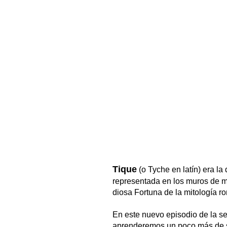
Tique
(o Tyche en latín) era la 
representada en los muros de mu
diosa Fortuna d
e la mitología r
En este nuevo episodio de la se
aprenderemos un poco más de su