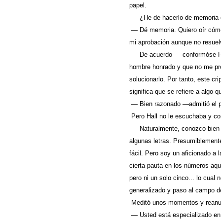
papel.
— ¿He de hacerlo de memoria o 
— Dé memoria. Quiero oír cómo 
mi aprobación aunque no resuel
— De acuerdo —-conformóse Hal
hombre honrado y que no me pro
solucionarlo. Por tanto, este c
significa que se refiere a algo 
— Bien razonado —admitió el p
Pero Hall no le escuchaba y con
— Naturalmente, conozco bien e
algunas letras. Presumiblemente
fácil. Pero soy un aficionado a
cierta pauta en los números aquí
pero ni un solo cinco... lo cual 
generalizado y paso al campo de
Meditó unos momentos y reanu
— Usted está especializado en 