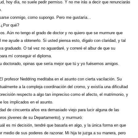
ud, hoy día, no suele pedir permiso. Y no me irás a decir que renunciarás
o.
asarse conmigo, como supongo. Pero me gustaría...
 ¿Por qué?
os. Aún no tengo el grado de doctor y no quiero que se murmure que
 me ayude a obtenerlo. Si usted piensa esto, dígalo con claridad, y tal
 graduado. O tal vez no aguardaré, y correré el albur de que su
para mí conseguir el diploma.
u doctorado, opinas que sería mejor que tú y yo fuésemos amigos.
l profesor Neddring meditaba en el asunto con cierta vacilación. Su
ctualmente a la compleja coordinación del cromo, y existía una dificultad
 precisión respecto a algo tan impreciso como el afecto, el matrimonio, y
e los implicados en el asunto.
edad de cincuenta años era demasiado viejo para lucir alguna de las
bros jóvenes de su Departamento), y murmuró:
ál es mi decisión, tendré que basarla en algo, y la única forma en que
or medio de sus poderes de razonar. Mi hija te juzga a su manera, pero