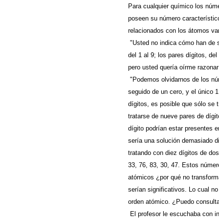
Para cualquier químico los núm
poseen su número característic
relacionados con los átomos van
"Usted no indica cómo han de s
del 1 al 9; los pares dígitos, del
pero usted quería oírme razonar
"Podemos olvidarnos de los núm
seguido de un cero, y el único 
dígitos, es posible que sólo se 
tratarse de nueve pares de díg
dígito podrían estar presentes 
sería una solución demasiado dif
tratando con diez dígitos de dos
33, 76, 83, 30, 47. Estos númer
atómicos ¿por qué no transform
serían significativos. Lo cual n
orden atómico. ¿Puedo consulta
El profesor le escuchaba con in