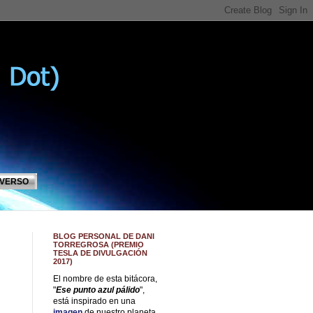
IVERSO
BLOG PERSONAL DE DANI
TORREGROSA (PREMIO
TESLA DE DIVULGACIÓN
2017)
El nombre de esta bitácora,
"
Ese punto azul pálido
",
está inspirado en una
imagen
de nuestro planeta