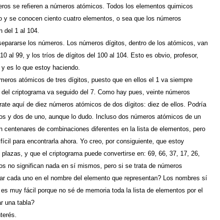
eros se refieren a números atómicos. Todos los elementos quimicos
o y se conocen ciento cuatro elementos, o sea que los números
 del 1 al 104.
epararse los números. Los números dígitos, dentro de los atómicos, van
 10 al 99, y los tríos de dígitos del 100 al 104. Esto es obvio, profesor,
 y es lo que estoy haciendo.
eros atómicos de tres dígitos, puesto que en ellos el 1 va siempre
1 del criptograma va seguido del 7. Como hay pues, veinte números
trate aquí de diez números atómicos de dos dígitos: diez de ellos. Podría
itos y dos de uno, aunque lo dudo. Incluso dos números atómicos de un
en centenares de combinaciones diferentes en la lista de elementos, pero
ícil para encontrarla ahora. Yo creo, por consiguiente, que estoy
 plazas, y que el criptograma puede convertirse en: 69, 66, 37, 17, 26,
os no significan nada en sí mismos, pero si se trata de números
ar cada uno en el nombre del elemento que representan? Los nombres sí
o es muy fácil porque no sé de memoria toda la lista de elementos por el
r una tabla?
terés.