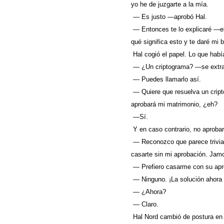
yo he de juzgarte a la mía.
— Es justo —aprobó Hal.
— Entonces te lo explicaré —el
qué significa esto y te daré mi 
Hal cogió el papel. Lo que hab
— ¿Un criptograma? —se extrañ
— Puedes llamarlo así.
— Quiere que resuelva un cript
aprobará mi matrimonio, ¿eh?
—Sí.
Y en caso contrario, no aprobar
— Reconozco que parece trivial,
casarte sin mi aprobación. Jam
— Prefiero casarme con su apr
— Ninguno. ¡La solución ahora
— ¿Ahora?
— Claro.
Hal Nord cambió de postura en s