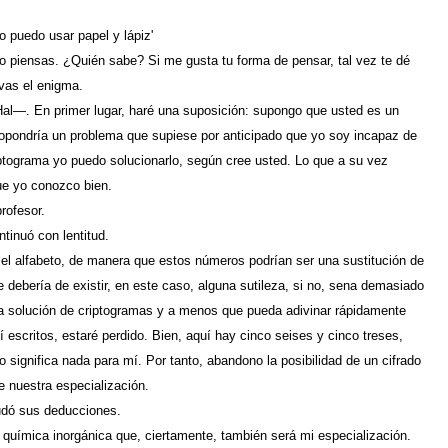
puedo usar papel y lápiz'
piensas. ¿Quién sabe? Si me gusta tu forma de pensar, tal vez te dé
vas el enigma.
—. En primer lugar, haré una suposición: supongo que usted es un
pondría un problema que supiese por anticipado que yo soy incapaz de
riptograma yo puedo solucionarlo, según cree usted. Lo que a su vez
que yo conozco bien.
rofesor.
tinuó con lentitud.
l alfabeto, de manera que estos números podrían ser una sustitución de
 debería de existir, en este caso, alguna sutileza, si no, sena demasiado
 la solución de criptogramas y a menos que pueda adivinar rápidamente
 escritos, estaré perdido. Bien, aquí hay cinco seises y cinco treses,
no significa nada para mí. Por tanto, abandono la posibilidad de un cifrado
 nuestra especialización.
dó sus deducciones.
química inorgánica que, ciertamente, también será mi especialización.