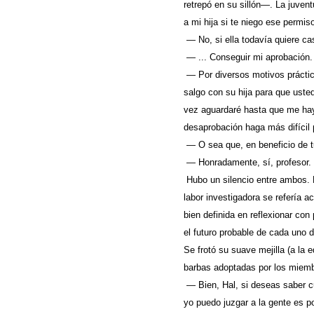
retrepó en su sillón—. La juvent
a mi hija si te niego ese permis
— No, si ella todavía quiere c
— ... Conseguir mi aprobación.
— Por diversos motivos práctic
salgo con su hija para que usted
vez aguardaré hasta que me haya
desaprobación haga más difícil 
— O sea que, en beneficio de t
— Honradamente, sí, profesor.
Hubo un silencio entre ambos. E
labor investigadora se refería a
bien definida en reflexionar con
el futuro probable de cada uno d
Se frotó su suave mejilla (a la 
barbas adoptadas por los miem
— Bien, Hal, si deseas saber cu
yo puedo juzgar a la gente es p