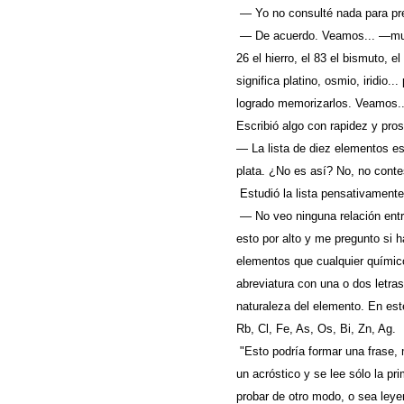
— Yo no consulté nada para pre
— De acuerdo. Veamos... —murmu
26 el hierro, el 83 el bismuto, e
significa platino, osmio, iridio
logrado memorizarlos. Veamos...
Escribió algo con rapidez y pros
— La lista de diez elementos es: 
plata. ¿No es así? No, no conte
Estudió la lista pensativamente
— No veo ninguna relación ent
esto por alto y me pregunto si 
elementos que cualquier químico
abreviatura con una o dos letr
naturaleza del elemento. En est
Rb, Cl, Fe, As, Os, Bi, Zn, Ag.
"Esto podría formar una frase, 
un acróstico y se lee sólo la p
probar de otro modo, o sea leyen