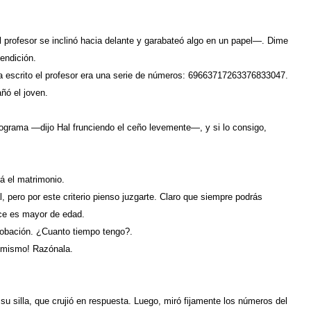
 profesor se inclinó hacia delante y garabateó algo en un papel—. Dime
bendición.
ía escrito el profesor era una serie de números: 69663717263376833047.
ó el joven.
ograma —dijo Hal frunciendo el ceño levemente—, y si lo consigo,
á el matrimonio.
 pero por este criterio pienso juzgarte. Claro que siempre podrás
ce es mayor de edad.
obación. ¿Cuanto tiempo tengo?.
 mismo! Razónala.
u silla, que crujió en respuesta. Luego, miró fijamente los números del