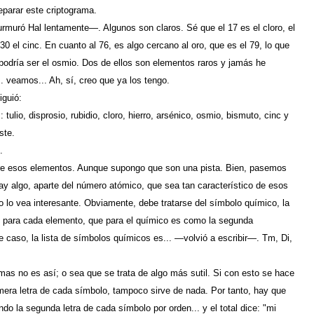
parar este criptograma.
ró Hal lentamente—. Algunos son claros. Sé que el 17 es el cloro, el
l 30 el cinc. En cuanto al 76, es algo cercano al oro, que es el 79, lo que
... podría ser el osmio. Dos de ellos son elementos raros y jamás he
 veamos... Ah, sí, creo que ya los tengo.
iguió:
tulio, disprosio, rubidio, cloro, hierro, arsénico, osmio, bismuto, cinc y
ste.
.
re esos elementos. Aunque supongo que son una pista. Bien, pasemos
hay algo, aparte del número atómico, que sea tan característico de esos
 lo vea interesante. Obviamente, debe tratarse del símbolo químico, la
as para cada elemento, que para el químico es como la segunda
e caso, la lista de símbolos químicos es... —volvió a escribir—. Tm, Di,
mas no es así; o sea que se trata de algo más sutil. Si con esto se hace
rimera letra de cada símbolo, tampoco sirve de nada. Por tanto, hay que
do la segunda letra de cada símbolo por orden... y el total dice: "mi