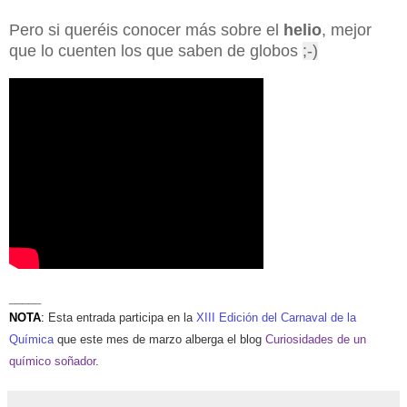
Pero si queréis conocer más sobre el
helio
, mejor
que lo cuenten los que saben de globos
;-)
_____
NOTA
:
Esta entrada participa en la
XIII Edición del Carnaval de la
Química
que este mes de marzo alberga el blog
Curiosidades de un
químico soñador
.