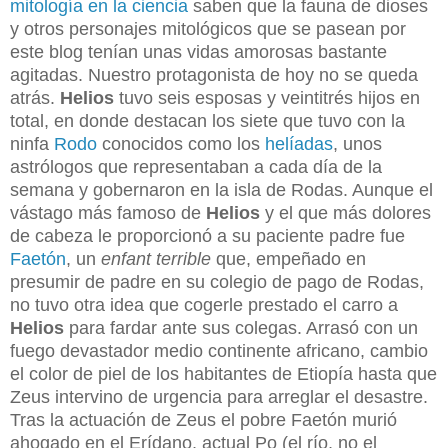
mitología en la ciencia
saben que la fauna de dioses
y otros personajes mitológicos que se pasean por
este blog tenían unas vidas amorosas bastante
agitadas. Nuestro protagonista de hoy no se queda
atrás.
Helios
tuvo seis esposas y veintitrés hijos en
total, en donde destacan los siete que tuvo con la
ninfa
Rodo
conocidos como los
helíadas
, unos
astrólogos que representaban a cada día de la
semana y gobernaron en la isla de Rodas. Aunque el
vástago más famoso de
Helios
y el que más dolores
de cabeza le proporcionó a su paciente padre fue
Faetón
, un
enfant terrible
que, empeñado en
presumir de padre en su colegio de pago de Rodas,
no tuvo otra idea que cogerle prestado el carro a
Helios
para fardar ante sus colegas. Arrasó con un
fuego devastador medio continente africano, cambio
el color de piel de los habitantes de Etiopía hasta que
Zeus intervino de urgencia para arreglar el desastre.
Tras la actuación de Zeus el pobre Faetón murió
ahogado en el Erídano, actual Po (el río, no el