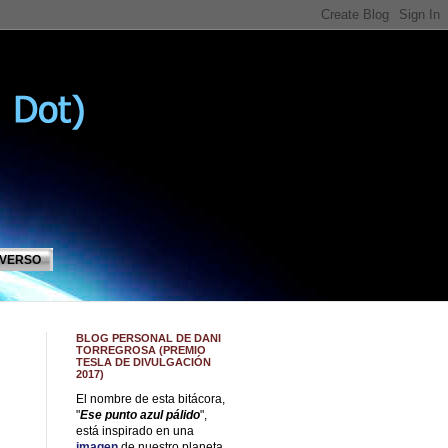
IVERSO
BLOG PERSONAL DE DANI
TORREGROSA (PREMIO
TESLA DE DIVULGACIÓN
2017)
El nombre de esta bitácora,
"
Ese punto azul pálido
",
está inspirado en una
imagen
de nuestro planeta