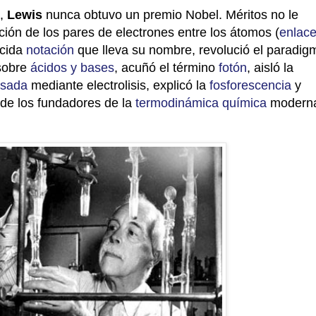
s,
Lewis
nunca obtuvo un premio Nobel. Méritos no le
bución de los pares de electrones entre los átomos (
enlac
ocida
notación
que lleva su nombre, revolució el paradig
 sobre
ácidos y bases
, acuñó el término
fotón
, aisló la
esada
mediante electrolisis, explicó la
fosforescencia
y
de los fundadores de la
termodinámica química
modern