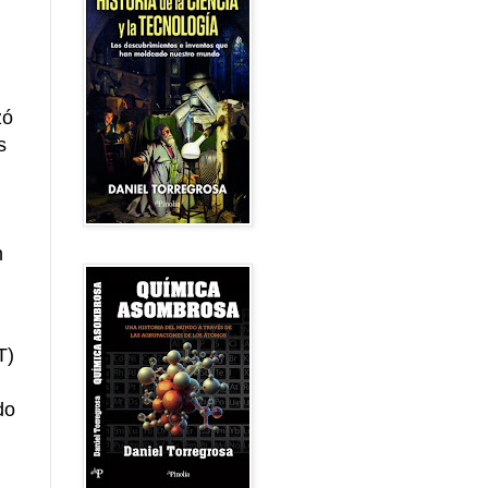
zó
s
n
T)
do