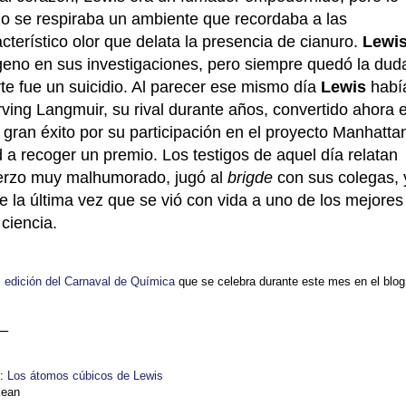
rio se respiraba un ambiente que recordaba a las
terístico olor que delata la presencia de cianuro.
Lewi
rógeno en sus investigaciones, pero siempre quedó la dud
te fue un suicidio. Al parecer ese mismo día
Lewis
habí
ving Langmuir, su rival durante años, convertido ahora 
gran éxito por su participación en el proyecto Manhatta
 a recoger un premio. Los testigos de aquel día relatan
erzo muy malhumorado, jugó al
brigde
con sus colegas, 
Fue la última vez que se vió con vida a uno de los mejores
 ciencia.
I edición del Carnaval de
Química
que se celebra durante este mes en el blog
_
s:
Los átomos cúbicos de Lewis
Kean