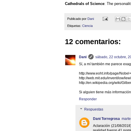
Cathedrals of Science
: The personali
Publicado por
Dani
Etiquetas:
Ciencia
12 comentarios:
Dani
sábado, 22 octubre, 2
Sí, a mí también me parece exage
http://www.eoht.info/page/Nobe
http://web.mit.edu/invent/iow/lew
http://en.wikipedia.org/wiki/Gilb
Si alguien tiene más información.
Responder
Respuestas
Dani Torregrosa
marte
Aclaración (21/08/201
realidad fueron 41 nomi