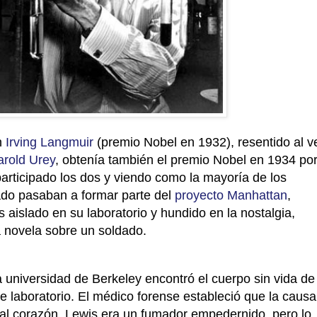
n
Irving Langmuir
(premio Nobel en 1932), resentido al v
arold Urey
, obtenía también el premio Nobel en 1934 po
participado los dos y viendo como la mayoría de los
ado pasaban a formar parte del
proyecto Manhattan
,
 aislado en su laboratorio y hundido en la nostalgia,
 novela sobre un soldado.
a universidad de Berkeley encontró el cuerpo sin vida de
 laboratorio. El médico forense estableció que la causa
al corazón, Lewis era un fumador empedernido, pero lo