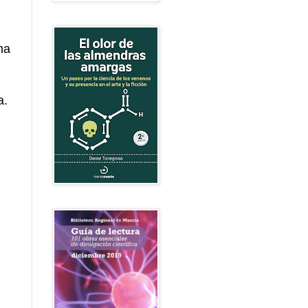
e
ma
a.