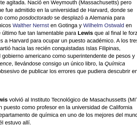
te agitada. Nació en Weymouth (Massachusetts) pero
e fue admitido en la universidad de Harvard, donde se
año como
posdoctorado
se desplazó a Alemania para
ímicos
Walther Nernst
en Gotinga y
Wilhelm Ostwald
en
e último fue tan lamentable para
Lewis
que al final le for
s a Harvard para ocupar un puesto académico. A los tre
tió hacia las recién conquistadas Islas Filipinas,
l gobierno americano como superintendente de pesos y
ience
, llevándose consigo un único libro, la
Química
obsesivo de publicar los errores que pudiera descubrir e
wis
volvió al Instituto Tecnológico de Masachussetts (MI
 puesto como profesor en la universidad de California
 departamento de química en uno de los mejores del mun
l estuvo allí.