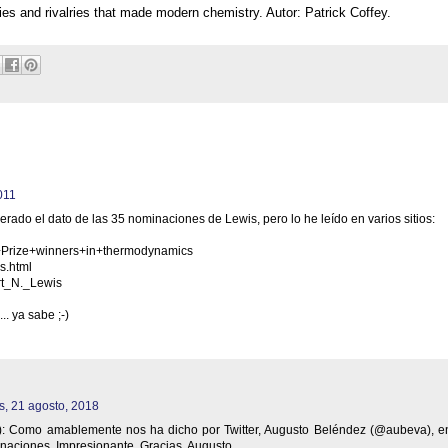
ties and rivalries that made modern chemistry. Autor: Patrick Coffey.
011
rado el dato de las 35 nominaciones de Lewis, pero lo he leído en varios sitios:
l+Prize+winners+in+thermodynamics
is.html
ert_N._Lewis
.. ya sabe ;-)
s, 21 agosto, 2018
8): Como amablemente nos ha dicho por Twitter, Augusto Beléndez (@aubeva), e
naciones. Impresionante. Gracias, Augusto.