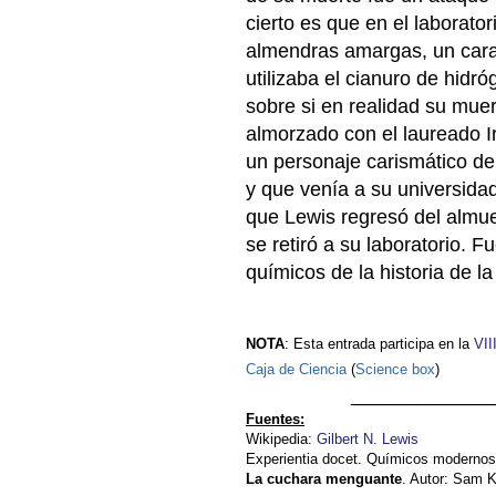
cierto es que en el laborato
almendras amargas, un carac
utilizaba el cianuro de hid
sobre si en realidad su muer
almorzado con el laureado Ir
un personaje carismático de 
y que venía a su universidad
que Lewis regresó del almu
se retiró a su laboratorio. 
químicos de la historia de la
NOTA
: Esta entrada participa en la
VII
Caja de Ciencia
(
Science box
)
_____________
Fuentes:
Wikipedia:
Gilbert N. Lewis
Experientia docet. Químicos moderno
La cuchara menguante
. Autor: Sam 