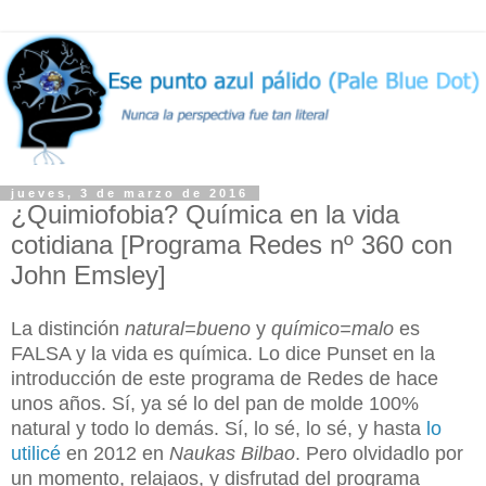
jueves, 3 de marzo de 2016
¿Quimiofobia? Química en la vida
cotidiana [Programa Redes nº 360 con
John Emsley]
La distinción
natural=bueno
y
químico=malo
es
FALSA y l
a vida es química. Lo dice Punset en la
introducción de este programa de Redes de hace
unos años. Sí, ya sé lo del pan de molde 100%
natural y todo lo demás. Sí, lo sé, lo sé, y hasta
lo
utilicé
en 2012 en
Naukas Bilbao
. Pero olvidadlo por
un momento, relajaos, y disfrutad del programa