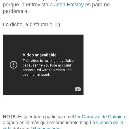
porque la entrevista a
John Emsley
es para no
perdérsela.
Lo dicho, a disfrutarlo.
:-)
NOTA
: Esta entrada participa en el
LV Carnaval de Química
alojado en el más que recomendable blog
La Ciencia de la
vida
del gran
@biogeocarlos
.