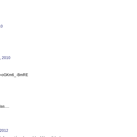
10
l, 2010
h?v=oGKm6_-BmRE
s.....
 2012