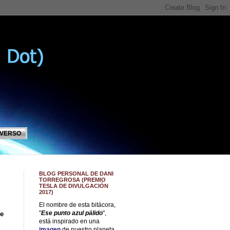
IVERSO
BLOG PERSONAL DE DANI
TORREGROSA (PREMIO
TESLA DE DIVULGACIÓN
2017)
El nombre de esta bitácora,
"
Ese punto azul pálido
",
de
está inspirado en una
imagen
de nuestro planeta