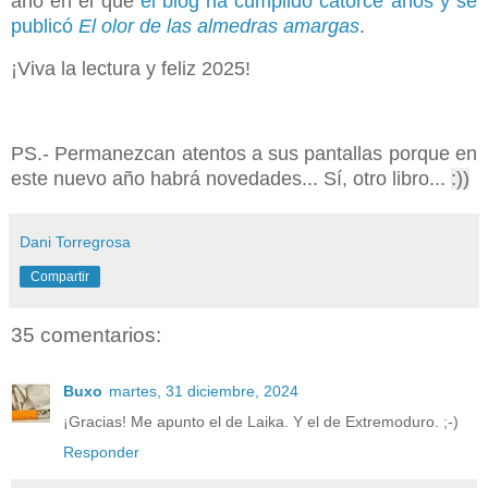
año en el que
el blog ha cumplido catorce años y se
publicó
El olor de las almedras amargas
.
¡Viva la lectura y feliz 2025!
PS.- Permanezcan atentos a sus pantallas porque en
este nuevo año habrá novedades... Sí, otro libro...
:))
Dani Torregrosa
Compartir
35 comentarios:
Buxo
martes, 31 diciembre, 2024
¡Gracias! Me apunto el de Laika. Y el de Extremoduro. ;-)
Responder