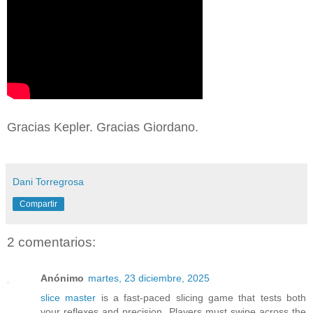
Gracias Kepler. Gracias Giordano.
Dani Torregrosa
Compartir
2 comentarios:
Anónimo
martes, 23 diciembre, 2025
slice master
is a fast-paced slicing game that tests both
your reflexes and precision. Players must swipe across the