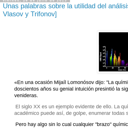
viernes, 26 de julio de 2013
Unas palabras sobre la utilidad del anális
Vlasov y Trifonov]
«En una ocasión Mijaíl Lomonósov dijo: "La quím
doscientos años su genial intuición presintió la si
venideras.
El siglo XX es un ejemplo evidente de ello. La q
académico puede así, de golpe, enumerar todas 
Pero hay algo sin lo cual cualquier "brazo" químic