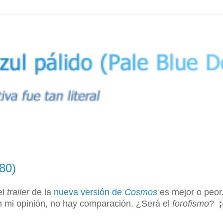
980)
el
trailer
de la
nueva versión de
Cosmos
es mejor o peor
En mi opinión, no hay comparación. ¿Será el
forofismo
?
;