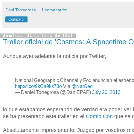
Dani Torregrosa
1 comentario:
Compartir
domingo, 21 de julio de 2013
Trailer oficial de 'Cosmos: A Spacetime 
Aunque ayer adelanté la noticia por Twitter,
National Geographic Channel y Fox anuncian el estren
http://t.co/9kCa9ks73o
Vía
@NatGeo
— Daniel Torregrosa (@DaniEPAP)
July 20, 2013
lo que estábamos esperando de verdad era poder ver
se ha presentado este trailer en el
Comic-Con
que se c
Absolutamente impresionante. Juzgad por vosotros m