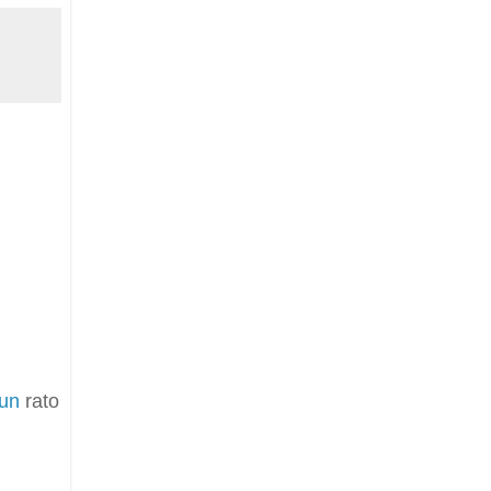
un
rato