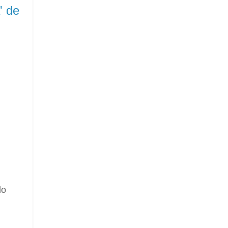
' de
do