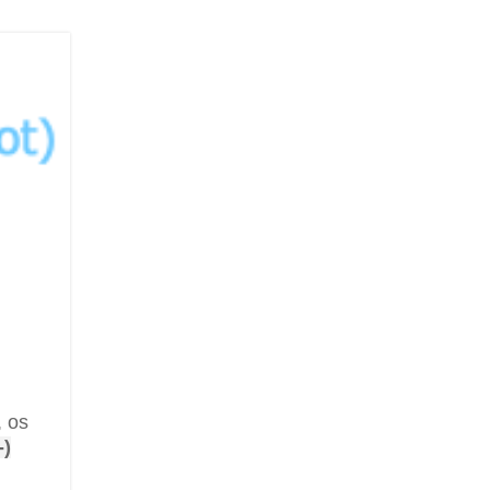
, os
-)