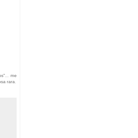
s"... me
sa rara.