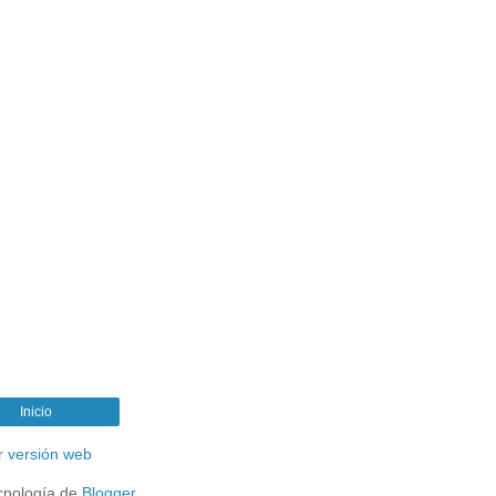
Inicio
r versión web
cnología de
Blogger
.