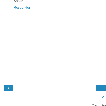
Salud!
Responder
‹
Ve
Con la te