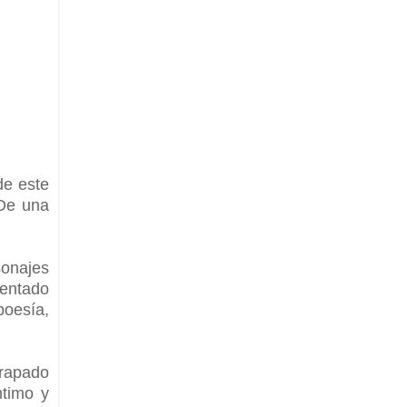
de este
 De una
onajes
mentado
poesía,
trapado
ntimo y