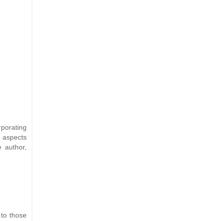
porating
g aspects
 author,
 to those