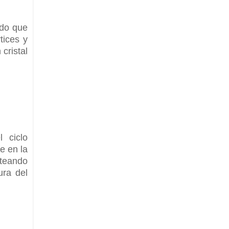
ado que
tices y
cristal
 ciclo
e en la
rteando
ura del