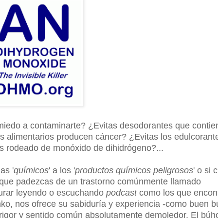
r miedo a contaminarte? ¿Evitas desodorantes que conti
s alimentarios producen cáncer? ¿Evitas los edulcorant
s rodeado de monóxido de dihidrógeno?...
as '
químicos
' a los '
productos químicos peligrosos
' o si 
e que padezcas de un trastorno comúnmente llamado
curar leyendo o escuchando
podcast
como los que encont
anko, nos ofrece su sabiduría y experiencia -como buen 
rigor y sentido común absolutamente demoledor. El búh