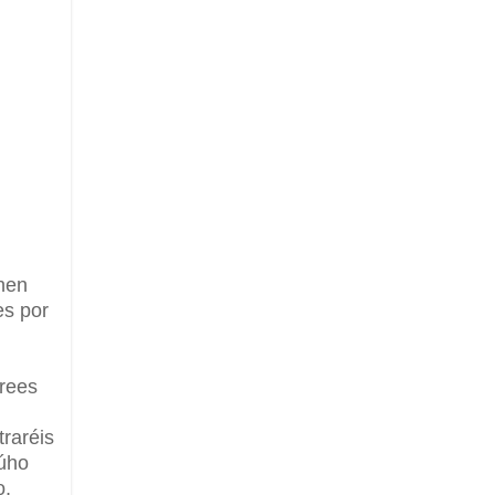
enen
es por
crees
raréis
búho
o,