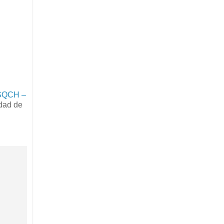
ISQCH –
dad de