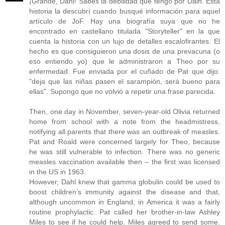
¡Grande, Dani! Sabes la debilidad que tengo por Dalh. Esta
historia la descubrí cuando busqué información para aquel
artículo de JoF. Hay una biografía suya que no he
encontrado en castellano titulada "Storyteller" en la que
cuenta la historia con un lujo de detalles escalofirantes. El
hecho es que consiguieron una dosis de una prevacuna (o
eso entiendo yo) que le administraron a Theo por su
enfermedad. Fue enviada por el cuñado de Pat que dijo:
"deja que las niñas pasen el sarampión, será bueno para
ellas". Supongo que no volvió a repetir una frase parecida.
Then, one day in November, seven-year-old Olivia returned
home from school with a note from the headmistress,
notifying all parents that there was an outbreak of measles.
Pat and Roald were concerned largely for Theo, because
he was still vulnerable to infection. There was no generic
measles vaccination available then – the first was licensed
in the US in 1963.
However, Dahl knew that gamma globulin could be used to
boost children’s immunity against the disease and that,
although uncommon in England, in America it was a fairly
routine prophylactic. Pat called her brother-in-law Ashley
Miles to see if he could help. Miles agreed to send some.