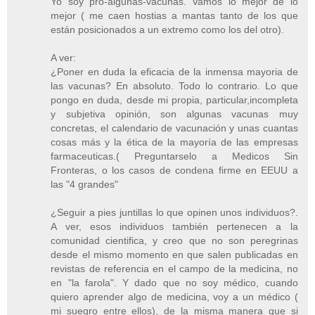
Yo soy pro-algunas-vacunas. Vamos lo mejor de lo
mejor ( me caen hostias a mantas tanto de los que
están posicionados a un extremo como los del otro).
A ver:
¿Poner en duda la eficacia de la inmensa mayoria de
las vacunas? En absoluto. Todo lo contrario. Lo que
pongo en duda, desde mi propia, particular,incompleta
y subjetiva opinión, son algunas vacunas muy
concretas, el calendario de vacunación y unas cuantas
cosas más y la ética de la mayoría de las empresas
farmaceuticas.( Preguntarselo a Medicos Sin
Fronteras, o los casos de condena firme en EEUU a
las "4 grandes"
¿Seguir a pies juntillas lo que opinen unos individuos?.
A ver, esos individuos también pertenecen a la
comunidad cientifica, y creo que no son peregrinas
desde el mismo momento en que salen publicadas en
revistas de referencia en el campo de la medicina, no
en "la farola". Y dado que no soy médico, cuando
quiero aprender algo de medicina, voy a un médico (
mi suegro entre ellos), de la misma manera que si