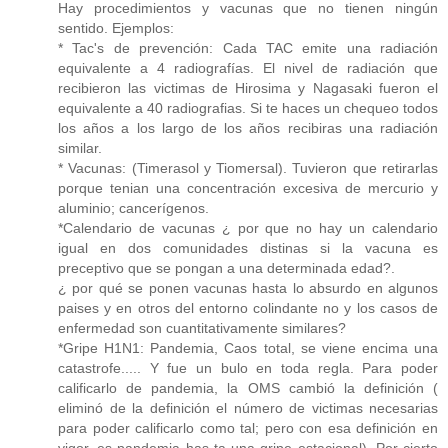
Hay procedimientos y vacunas que no tienen ningún
sentido. Ejemplos:
* Tac's de prevención: Cada TAC emite una radiación
equivalente a 4 radiografías. El nivel de radiación que
recibieron las victimas de Hirosima y Nagasaki fueron el
equivalente a 40 radiografias. Si te haces un chequeo todos
los años a los largo de los años recibiras una radiación
similar.
* Vacunas: (Timerasol y Tiomersal). Tuvieron que retirarlas
porque tenian una concentración excesiva de mercurio y
aluminio; cancerígenos.
*Calendario de vacunas ¿ por que no hay un calendario
igual en dos comunidades distinas si la vacuna es
preceptivo que se pongan a una determinada edad?.
¿ por qué se ponen vacunas hasta lo absurdo en algunos
paises y en otros del entorno colindante no y los casos de
enfermedad son cuantitativamente similares?
*Gripe H1N1: Pandemia, Caos total, se viene encima una
catastrofe..... Y fue un bulo en toda regla. Para poder
calificarlo de pandemia, la OMS cambió la definición (
eliminó de la definición el número de victimas necesarias
para poder calificarlo como tal; pero con esa definición en