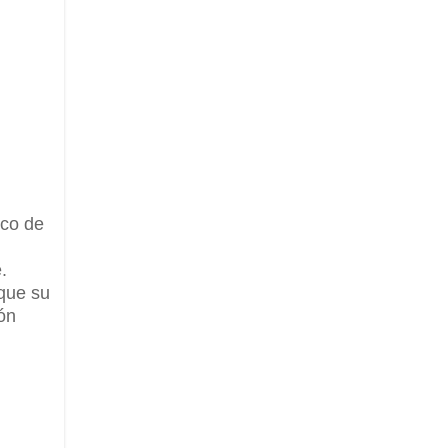
ico de
.
 que su
ón