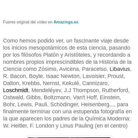
Fuente original del vídeo en
Amazings.es
Como hemos podido ver, u
n fascinante viaje desde
los inicios mesopotámicos de esta ciencia, pasando
por los filósofos Platón y Aristóteles, y recordando a
nombres propios imprescindibles de la Historia de la
Ciencia como Zósimo, Avicena, Paracelso,
Libavius
,
R. Bacon,
Boyle, Isaac Newton, Lavoisier, Proust,
Dalton, Krebbs, Nernst, Kekulé, Cannizaro,
Loschmidt
, Mendeléyev, J.J Thompson, Rutherford,
Ostwald, Gibbs, Boltzmann, Van't Hoff, Einstein,
Bohr, Lewis, Pauli, Schödinger,
Heisenberg..., para
finalmente terminar con una estupenda fotografía en
la que aparecen los padres de la Química Moderna:
W. Heitler, F. London
y Linus Pauling (en el centro)