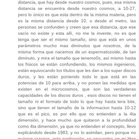
distancia, que hay desde nuestro cosmos, pues, esa misma
distancia se encuentra desde nuestro cosmos, a 10-27,
pero lo único es que esta dentro de la misma materia, pero
es la misma distancia desde 10, o desde el metro, las
personas se confunden y creen que esa distancia, que ese
vacío no existe y esta allí, no me la invente, no es que
tenga que ser el mismo tamaño, sino que está en unos
parámetros mucho mas diminutos que nosotros, de la
misma forma que nacemos de un espermatozoide, de tan
diminuto, y mira el tamaño que tenemo0s, así mismo hasta
los físicos se están confundiendo, los mismos ingenieros,
están equivocando los títulos que les dan a los super discos
duros, y les están poniendo todo lo que está en las
potencias de 10 para arriba, y no ponen las medidas que
existen en el microcosmos, que son las verdaderas
capacidades de los discos duros , esos discos no tienen el
tamaño ni el formato de todo lo que hay hasta tera bite,
sino que tienen el tamaño de la informacion hasta 10-12
que es el pico, es por ello que no entienden a la 4ta
dimensión, y hace mucho que quitaron a la profundidad
como 4ta dimensión, ya que no entienden el concepto, llevo
explicándolo desde 1983, y no lo asimilan, pero porque no
quieren razonar, esta explicación, se encuentra en mi libro