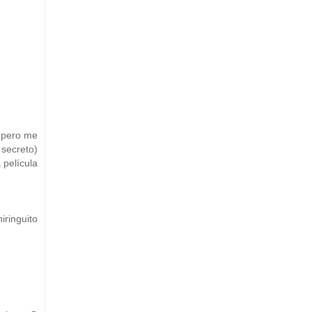
, pero me
 secreto)
 película
iringuito