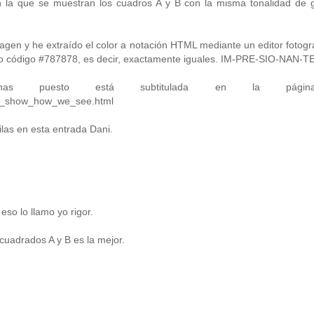
n la que se muestran los cuadros A y B con la misma tonalidad de g
gen y he extraído el color a notación HTML mediante un editor fotográf
mo código #787878, es decir, exactamente iguales. IM-PRE-SIO-NAN-TE
s puesto está subtitulada en la págin
ions_show_how_we_see.html
las en esta entrada Dani.
eso lo llamo yo rigor.
s cuadrados A y B es la mejor.