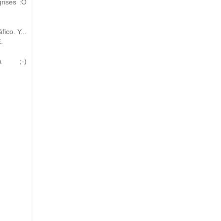
rises :O
ico. Y...
.
a ;-)