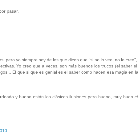
por pasar.
s, pero yo siempre soy de los que dicen que "si no lo veo, no lo creo"
spectivas. Yo creo que a veces, son más buenos los trucos (el saber el
magos... El que si que es genial es el saber como hacen esa magia en la
rdeado y bueno están los clásicas ilusiones pero bueno, muy buen ch
2010