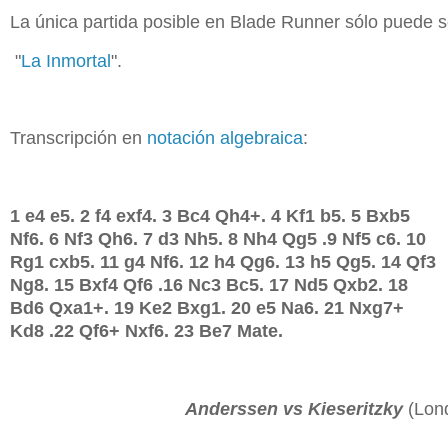
La única partida posible en Blade Runner sólo puede s
 "
La Inmortal
".
Transcripción en 
notación algebraica
:
1 e4 e5. 2 f4 exf4. 3 Bc4 Qh4+. 4 Kf1 b5. 5 Bxb5
Nf6. 6 Nf3 Qh6. 7 d3 Nh5. 8 Nh4 Qg5 .9 Nf5 c6. 10
Rg1 cxb5. 11 g4 Nf6. 12 h4 Qg6. 13 h5 Qg5. 14 Qf3
Ng8. 15 Bxf4 Qf6 .16 Nc3 Bc5. 17 Nd5 Qxb2. 18
Bd6 Qxa1+. 19 Ke2 Bxg1. 20 e5 Na6. 21 Nxg7+
Kd8 .22 Qf6+ Nxf6. 23 Be7 Mate.
Anderssen vs Kieseritzky