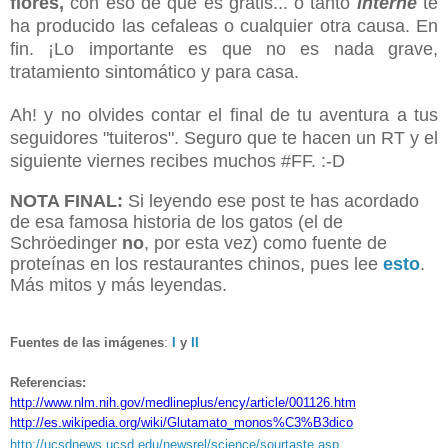
flores,
con eso de que es gratis... o tanto
interné
te
ha producido las cefaleas o cualquier otra causa. En
fin. ¡Lo importante es que no es nada grave,
tratamiento sintomático y para casa.
Ah! y no olvides contar el final de tu aventura a tus
seguidores "tuiteros". Seguro que te hacen un RT y el
siguiente viernes recibes muchos #FF. :-D
NOTA FINAL:
Si leyendo ese post te has acordado
de esa famosa historia de los gatos (el de
Schröedinger
no
, por esta vez) como fuente de
proteínas en los restaurantes chinos, pues lee
esto
.
Más mitos y más leyendas.
Fuentes de las imágenes
:
I
y
II
Referencias:
http://www.nlm.nih.gov/medlineplus/ency/article/001126.htm
http://es.wikipedia.org/wiki/Glutamato_monos%C3%B3dico
http://ucsdnews.ucsd.edu/newsrel/science/sourtaste.asp