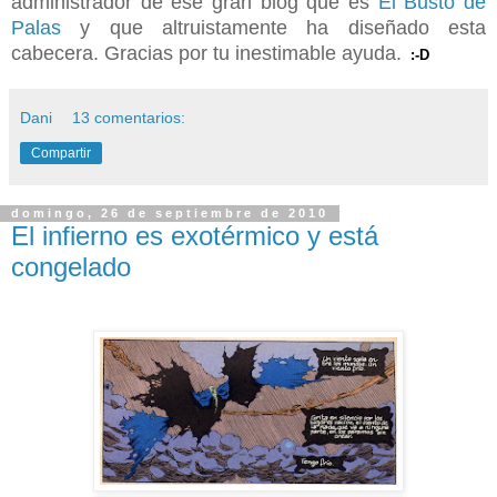
administrador de ese gran blog que es
El Busto de
Palas
y que altruistamente ha diseñado esta
cabecera. Gracias por tu inestimable ayuda.
:-D
Dani
13 comentarios:
Compartir
domingo, 26 de septiembre de 2010
El infierno es exotérmico y está
congelado