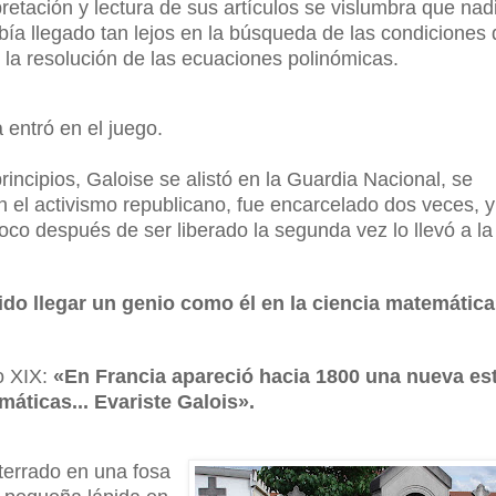
pretación y lectura de sus artículos se vislumbra que nad
ía llegado tan lejos en la búsqueda de las condiciones
la resolución de las ecuaciones polinómicas.
a entró en el juego.
principios, Galoise se alistó en la Guardia Nacional, se
n el activismo republicano, fue encarcelado dos veces, y
oco después de ser liberado la segunda vez lo llevó a la
do llegar un genio como él en la ciencia matemátic
lo XIX:
«En Francia apareció hacia 1800 una nueva est
máticas... Evariste Galois».
terrado en una fosa