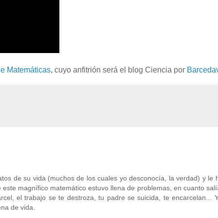
de Matemáticas
, cuyo anfitrión será el blog Ciencia por
Barcedav
os de su vida (muchos de los cuales yo desconocía, la verdad) y le
de este magnífico matemático estuvo llena de problemas, en cuanto sal
rcel, el trabajo se te destroza, tu padre se suicida, te encarcelan...
na de vida.