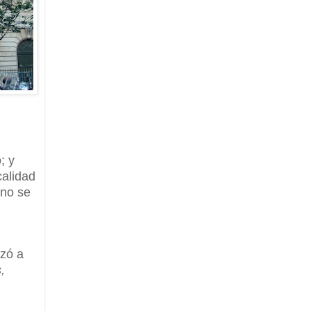
; y
alidad
 no se
ezó a
,