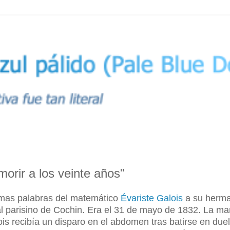
morir a los veinte años"
timas palabras del matemático
Évariste Galois
a su herm
tal parisino de Cochin. Era el 31 de mayo de 1832. La m
lois recibía un disparo en el abdomen tras batirse en due