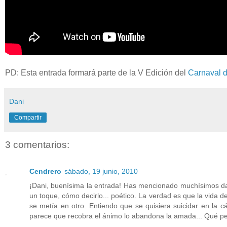
PD: Esta entrada formará parte de la V Edición del
Carnaval 
Dani
Compartir
3 comentarios:
Cendrero
sábado, 19 junio, 2010
¡Dani, buenísima la entrada! Has mencionado muchísimos dat
un toque, cómo decirlo... poético. La verdad es que la vida 
se metía en otro. Entiendo que se quisiera suicidar en la cá
parece que recobra el ánimo lo abandona la amada... Qué pe