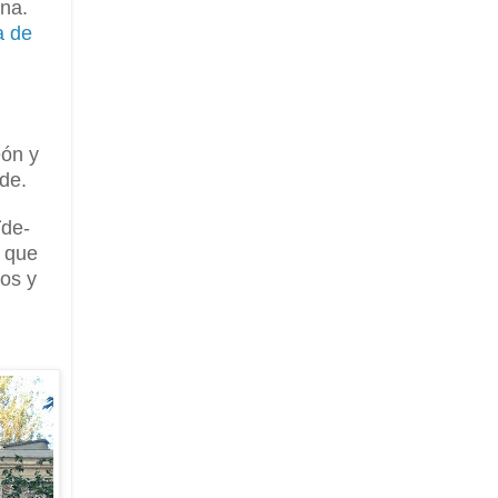
na.
a de
eón y
lde.
ïde-
r que
os y