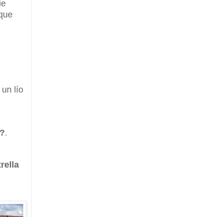
ie
 que
 un lío
a?
.
rella