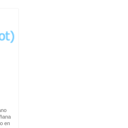
ano
añana
lo en