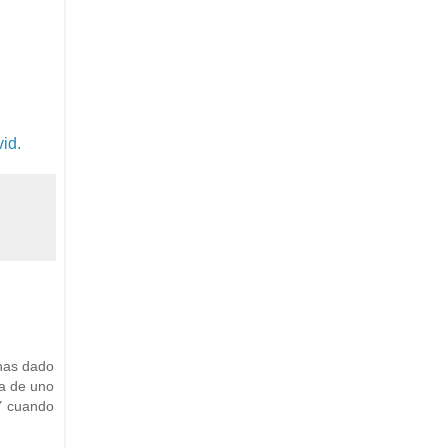
id.
 has dado
ía de uno
 Y cuando