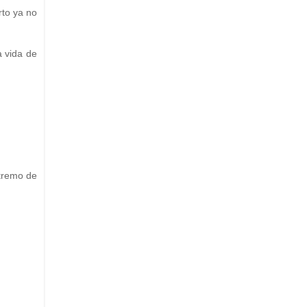
rto ya no
a vida de
xtremo de