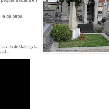
a pequeña lápida en
 la de otros
la vida de Galois y la
dad".