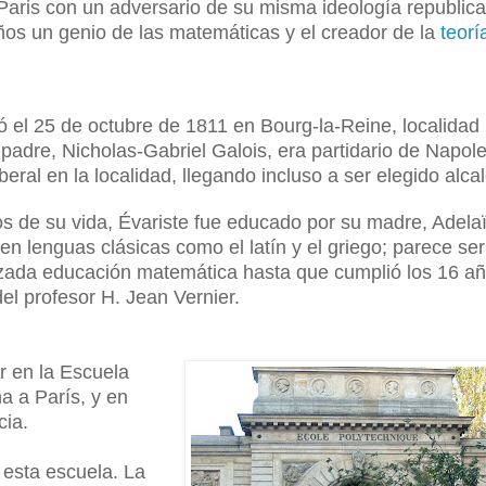
ris con un adversario de su misma ideología republica
años un genio de las matemáticas y el creador de la
teorí
ó el 25 de octubre de 1811 en Bourg-la-Reine, localidad
padre, Nicholas-Gabriel Galois, era partidario de Napol
beral en la localidad, llegando incluso a ser elegido alca
s de su vida, Évariste fue educado por su madre, Adela
n lenguas clásicas como el latín y el griego; parece se
zada educación matemática hasta que cumplió los 16 añ
 del profesor
H. Jean
Vernier.
r en la Escuela
na a París, y en
cia.
esta escuela. La